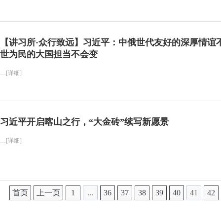
【讲习所·众行致远】习近平：中俄世代友好的深厚情谊不
世为民的大国担当不会变
…[详细]
习近平开启喀山之行，“大金砖”续写新愿景
…[详细]
首页
上一页
1
...
36
37
38
39
40
41
42