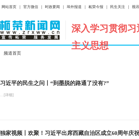
网站首页
|
官方微信
|
时政要闻
|
埠外报道
|
柘荣今报
|
民生关注
|
视
深入学习贯彻习
主义思想
频道首页
习近平的民生之问丨“到墨脱的路通了没有?”
…[详细]
独家视频丨欢聚！习近平出席西藏自治区成立60周年庆