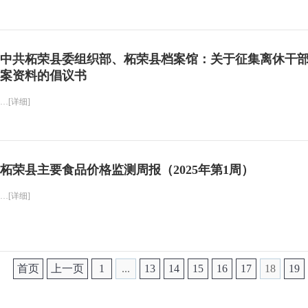
中共柘荣县委组织部、柘荣县档案馆：关于征集离休干
案资料的倡议书
…[详细]
柘荣县主要食品价格监测周报（2025年第1周）
…[详细]
首页
上一页
1
...
13
14
15
16
17
18
19