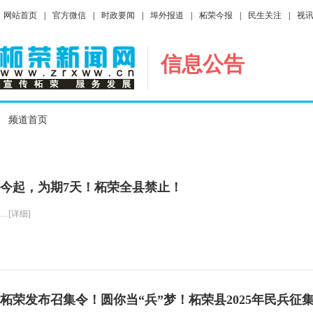
网站首页
|
官方微信
|
时政要闻
|
埠外报道
|
柘荣今报
|
民生关注
|
视
信息公告
频道首页
今起，为期7天！柘荣全县禁止！
…[详细]
柘荣发布召集令！圆你当“兵”梦！柘荣县2025年民兵征