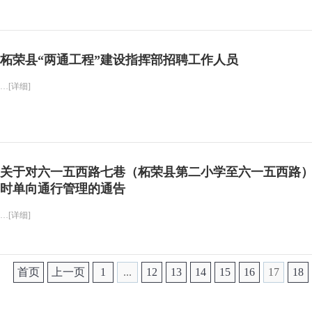
柘荣县“两通工程”建设指挥部招聘工作人员
…[详细]
关于对六一五西路七巷（柘荣县第二小学至六一五西路
时单向通行管理的通告
…[详细]
首页
上一页
1
...
12
13
14
15
16
17
18