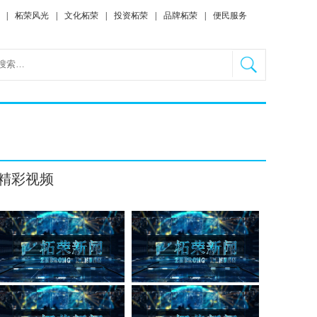
|
柘荣风光
|
文化柘荣
|
投资柘荣
|
品牌柘荣
|
便民服务
精彩视频