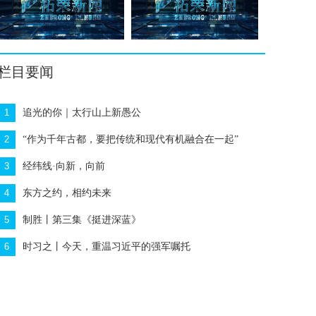
栏目要闻
1
追光的你｜太行山上新愚公
2
“作为千年古都，要把传统和现代有机融合在一起”
3
经纬线·向新，向前
4
东方之约，相约未来
5
制胜丨第三集《挺进深蓝》
6
时习之丨今天，重温习近平的强军嘱托