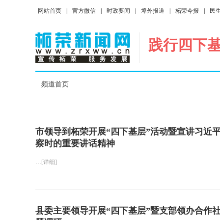
网站首页
|
官方微信
|
时政要闻
|
埠外报道
|
柘荣今报
|
民
践行四下
频道首页
市领导到柘荣开展“四下基层”活动暨宣讲习近
察时的重要讲话精神
…[详细]
县委主要领导开展“四下基层”暨支部领办合作社