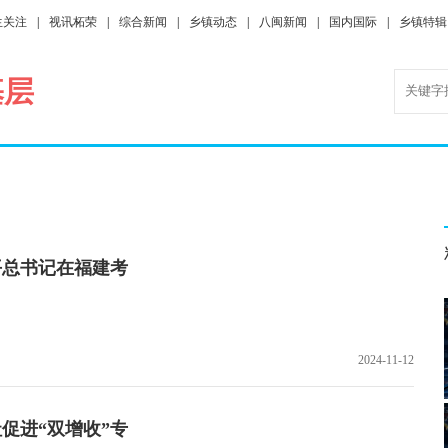
生关注
|
视讯柘荣
|
综合新闻
|
乡镇动态
|
八闽新闻
|
国内国际
|
乡镇特辑
基层
平总书记在福建考
2024-11-12
促进“双增收”专