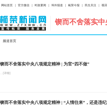
网站首页
|
官方微信
|
时政要闻
|
埠外报道
|
柘荣今报
|
民生关注
|
视
锲而不舍落实中
频道首页
锲而不舍落实中央八项规定精神 | 为官“四不做”
…[详细]
锲而不舍落实中央八项规定精神 | “人情往来”，还是违