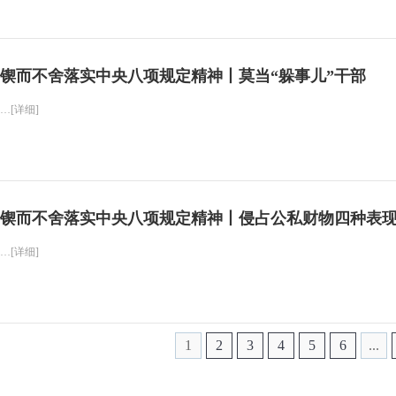
锲而不舍落实中央八项规定精神丨莫当“躲事儿”干部
…[详细]
锲而不舍落实中央八项规定精神丨侵占公私财物四种表
…[详细]
1
2
3
4
5
6
...