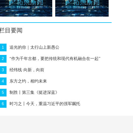
栏目要闻
1
追光的你｜太行山上新愚公
2
“作为千年古都，要把传统和现代有机融合在一起”
3
经纬线·向新，向前
4
东方之约，相约未来
5
制胜丨第三集《挺进深蓝》
6
时习之丨今天，重温习近平的强军嘱托