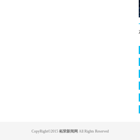
CopyRight©2015
柘荣新闻网
All Rights Reserved