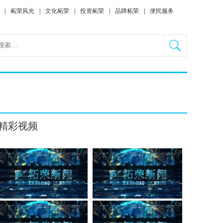
|
柘荣风光
|
文化柘荣
|
投资柘荣
|
品牌柘荣
|
便民服务
精彩视频