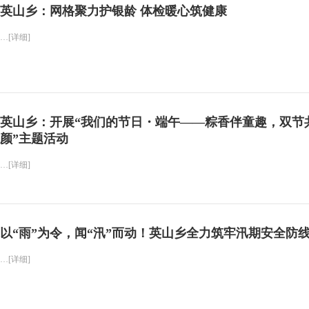
英山乡：网格聚力护银龄 体检暖心筑健康
…[详细]
英山乡：开展“我们的节日・端午——粽香伴童趣，双节
颜”主题活动
…[详细]
以“雨”为令，闻“汛”而动！英山乡全力筑牢汛期安全防
…[详细]