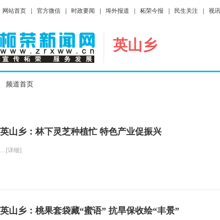
网站首页
|
官方微信
|
时政要闻
|
埠外报道
|
柘荣今报
|
民生关注
|
视
英山乡
频道首页
英山乡：林下灵芝种植忙 特色产业促振兴
…[详细]
英山乡：桃果套袋藏“蜜语” 抗旱保收绘“丰景”