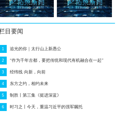
栏目要闻
1
追光的你｜太行山上新愚公
2
“作为千年古都，要把传统和现代有机融合在一起”
3
经纬线·向新，向前
4
东方之约，相约未来
5
制胜丨第三集《挺进深蓝》
6
时习之丨今天，重温习近平的强军嘱托