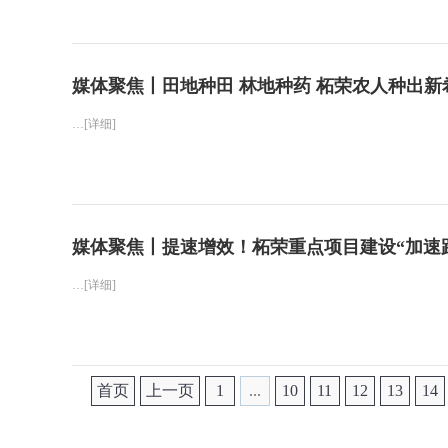
媒体聚焦丨田地种田 林地种药 柘荣农人种出新
…[详细]
媒体聚焦丨提速增效！柘荣重点项目建设“加速
…[详细]
首页
上一页
1
...
10
11
12
13
14