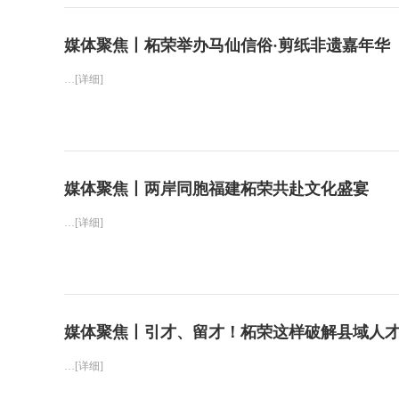
媒体聚焦丨柘荣举办马仙信俗·剪纸非遗嘉年华
…[详细]
媒体聚焦丨两岸同胞福建柘荣共赴文化盛宴
…[详细]
媒体聚焦丨引才、留才！柘荣这样破解县域人
…[详细]