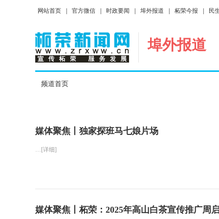
网站首页
|
官方微信
|
时政要闻
|
埠外报道
|
柘荣今报
|
民
埠外报道
频道首页
媒体聚焦丨独家探班马七娘片场
…[详细]
媒体聚焦丨柘荣：2025年高山白茶宣传推广周