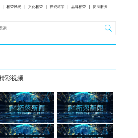
|
柘荣风光
|
文化柘荣
|
投资柘荣
|
品牌柘荣
|
便民服务
精彩视频